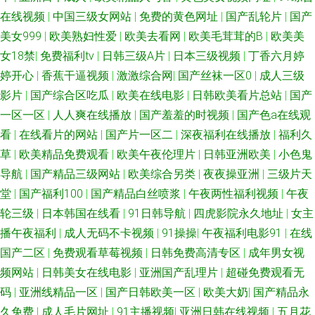
在线视频
|
中国三级女网站
|
免费的黄色网址
|
国产乱轮片
|
国产
美女999
|
欧美熟妇性爱
|
欧美去看网
|
欧美毛茸茸的B
|
欧美美
女18禁
|
免费福利tv
|
日韩三级A片
|
日本三级视频
|
丁香六月婷
婷开心
|
香蕉干逼视频
|
激激综合网
|
国产丝袜一区0
|
成人三级
影片
|
国产综合区吃瓜
|
欧美在线电影
|
日韩欧美看片总站
|
国产
一区一区
|
人人爽在线播放
|
国产羞羞的时视频
|
国产色a在线观
看
|
在线看片的网站
|
国产片一区二
|
深夜福利在线播放
|
福利久
草
|
欧美精品免费观看
|
欧美午夜伦理片
|
日韩亚洲欧美
|
小色鬼
导航
|
国产精品三级网站
|
欧美综合另类
|
夜夜操亚洲
|
三级片天
堂
|
国产福利100
|
国产精品白丝喷浆
|
午夜两性福利视频
|
午夜
轮三级
|
日本韩国在线看
|
91日韩导航
|
四虎影院永久地址
|
女主
播午夜福利
|
成人无码不卡视频
|
91操操
|
午夜福利电影91
|
在线
国产二区
|
免费观看草莓视频
|
日韩免费高清专区
|
成年男女视
频网站
|
日韩美女在线电影
|
亚洲国产乱理片
|
超碰免费观看无
码
|
亚洲线精品一区
|
国产日韩欧美一区
|
欧美大奶
|
国产精品永
久免费
|
成人毛片网址
|
91主播视频
|
亚洲日韩在线视频
|
五月花