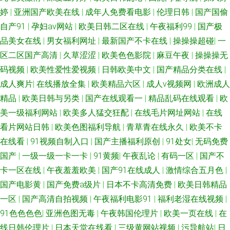
婷
|
亚洲国产欧美在线
|
成年人免费看电影
|
伦理日韩
|
国产国偷
女艹 男同肛交在线观看 91线上看 九九热这里有精品 日本A√视频 日韩欧美
自产91
|
孕妇av网站
|
欧美日韩二区在线
|
午夜福利99
|
国产极
品美女在线
|
男女福利网址
|
最新国产不卡在线
|
操操操超碰
|
一
青青草 白丝足交视频网站 四虎成人伦理 一本道免费视频 日韩无码肏逼电影
区二区国产高清
|
久草涩涩
|
欧美色色影院
|
麻豆午夜
|
操操操无
码视频
|
欧美性爱性爱视频
|
日韩欧美中文
|
国产精品分类在线
|
国产肏屄中文 成人国产黄在线看 国产精品精品久久 成人四区 日韩精品四区
成人爽片
|
在线播放全集
|
欧美精品六区
|
成人v视频网
|
欧洲成人
麻豆白丝抠逼 东方av四虎 久久草草热国产 午夜诱惑老司机 91熟女首页 香蕉
精品
|
欧美日韩与另类
|
国产在线观看一
|
精品乱码在线观看
|
欧
美一级福利网站
|
欧美多人猛交狂配
|
在线毛片网址网站
|
在线
视频网址 91磁力链接 六月婷婷加勒比 久久成人资源网 欧美美女日皮快播 91
看片网站日韩
|
欧美色图福利导航
|
青草青在线永久
|
欧美不卡
在线看
|
91视频自制入口
|
国产主播福利原创
|
91处女
|
无码免费
豆花在线看 超碰成人网 亚洲黄色黄色网址 肏屄视频电影 国产人妖ts伪娘 日
国产
|
一级一级一卡一卡
|
91黄频
|
午夜乱论
|
有码一区
|
国产不
卡一区在线
|
午夜羞羞欧美
|
国产91在线成人
|
激情综合五月色
|
韩精品电影 91网站链接 91AU视频 黄色A片网址 91草视频 97爱涩涩 久久av
国产电影黄
|
国产免费a级片
|
日本不卡高清免费
|
欧美日韩精品
影院 东京热AV影院 性爱午夜免费剧场 日韩美123视频 AA福利影院 另类极品
一区
|
国产高清自拍视频
|
午夜福利电影91
|
福利老湿在线视频
|
91色色色色
|
亚洲色图无毒
|
午夜韩国伦理片
|
欧美一页在线
|
在
五五分 AV在线资源导航 人人艹超碰在线 肏屄大神 日本色情 91熊猫tv网页
线日韩伦理片
|
日本天堂在线看
|
三级黄网站视频
|
污导航站
|
日