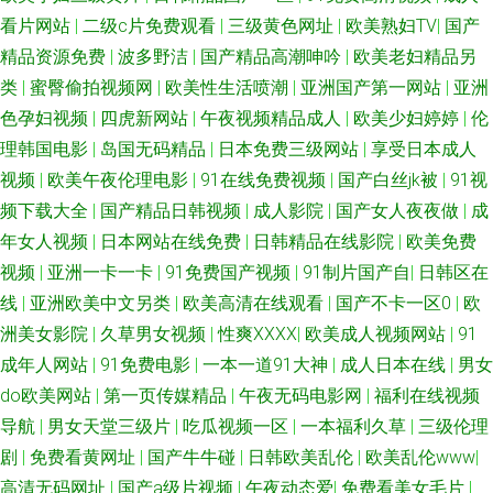
看片网站
|
二级c片免费观看
|
三级黄色网址
|
欧美熟妇TV
|
国产
精品资源免费
|
波多野洁
|
国产精品高潮呻吟
|
欧美老妇精品另
类
|
蜜臀偷拍视频网
|
欧美性生活喷潮
|
亚洲国产第一网站
|
亚洲
色孕妇视频
|
四虎新网站
|
午夜视频精品成人
|
欧美少妇婷婷
|
伦
理韩国电影
|
岛国无码精品
|
日本免费三级网站
|
享受日本成人
视频
|
欧美午夜伦理电影
|
91在线免费视频
|
国产白丝jk被
|
91视
频下载大全
|
国产精品日韩视频
|
成人影院
|
国产女人夜夜做
|
成
年女人视频
|
日本网站在线免费
|
日韩精品在线影院
|
欧美免费
视频
|
亚洲一卡一卡
|
91免费国产视频
|
91制片国产自
|
日韩区在
线
|
亚洲欧美中文另类
|
欧美高清在线观看
|
国产不卡一区0
|
欧
洲美女影院
|
久草男女视频
|
性爽XXXX
|
欧美成人视频网站
|
91
成年人网站
|
91免费电影
|
一本一道91大神
|
成人日本在线
|
男女
do欧美网站
|
第一页传媒精品
|
午夜无码电影网
|
福利在线视频
导航
|
男女天堂三级片
|
吃瓜视频一区
|
一本福利久草
|
三级伦理
剧
|
免费看黄网址
|
国产牛牛碰
|
日韩欧美乱伦
|
欧美乱伦www
|
高清无码网址
|
国产a级片视频
|
午夜动态爱
|
免费看美女毛片
|