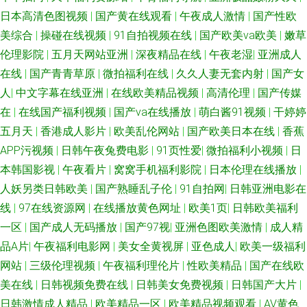
日本高清色图视频
|
国产黄在线观看
|
午夜成人激情
|
国产性欧
激情另类 91精液国产视频 51偷拍视频 欧美情色图文 亚洲第五页色图 色五月
美综合
|
操碰在线视频
|
91自拍视频在线
|
国产欧美va欧美
|
嫩草
伦理影院
|
五月天网站亚洲
|
深夜精品在线
|
午夜老湿
|
亚洲成人
97 日韩伦理片二区 日本伪娘自慰射精 www99热 国产精品大香蕉 欧美爽入
在线
|
国产青青草原
|
微拍福利在线
|
久久人妻无套内射
|
国产女
人
|
中文字幕在线亚洲
|
在线欧美精品视频
|
高清伦理
|
国产传媒
天天干天天在 大香蕉A√ 亚洲97涩色 韩国福利电影网 操逼久久www 日本成a
在
|
在线国产福利视频
|
国产va在线播放
|
萌白酱91视频
|
干婷婷
五月天
|
香港成人影片
|
欧美乱伦网站
|
国产欧美日本在线
|
香蕉
影院 97超啪碰啪啪 欧美日韩色图 日韩欧美黄色 在线91免费观看 豆花自拍网
APP污视频
|
日韩午夜兔费电影
|
91页性爱
|
微拍福利小视频
|
日
站 91国内在线视频 亚洲福利影院 婷婷综合伊人一区 日日夜夜青青草 人妻第
本韩国影视
|
午夜看片
|
窝窝手机福利影院
|
日本伦理在线播放
|
人妖另类日韩欧美
|
国产熟睡乱子伦
|
91自拍网
|
日韩亚洲电影在
八页 国产美女自在线 婷婷天天日 国产盗摄一区 人妖伪娘 第一导航 超碰人妻
线
|
97在线资源网
|
在线播放黄色网址
|
欧美1页
|
日韩欧美福利
一区
|
国产成人无码播放
|
国产97视
|
亚洲色图欧美激情
|
成人精
日韩 91uu成人福利 91豆花成人片 午夜伦理电影 99人人操 www尤物 欧美日
品A片
|
午夜福利电影网
|
美女全黄视屏
|
亚色成人
|
欧美一级福利
网站
|
三级伦理视频
|
午夜福利理伦片
|
性欧美精品
|
国产在线欧
韩国产成人 麻豆福利导航 做爱91视频 91日皮子
美在线
|
日韩视频免费在线
|
日韩美女免费视频
|
日韩国产大片
|
日韩激情成人精品
|
欧美精品一区
|
欧美精品视频观看
|
AV黄色