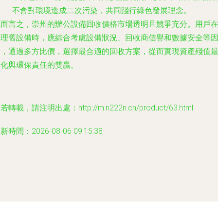
不會對環境造成二次污染，共同踐行綠色發展理念。
總而言之，崇州的辦公設備回收價格市場透明且競爭充分。用戶
處理舊設備時，應綜合考慮設備狀況、回收商信譽和數據安全等
素，通過多方比價，選擇最合適的回收方案，從而實現資產殘值
大化與環保責任的雙贏。
若轉載，請注明出處：http://m.n222n.cn/product/63.html
新時間：2026-08-06 09:15:38