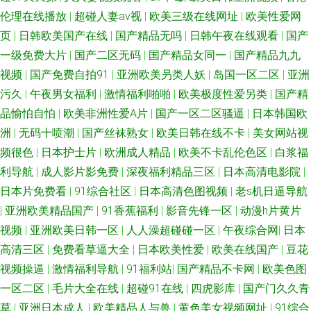
伦理在线播放
|
超碰人妻av视
|
欧美三级在线网址
|
欧美性爱网
页
|
日韩欧美国产在线
|
国产精品无吗
|
日韩午夜在线观看
|
国产
一级免费大片
|
国产二区无码
|
国产精品女同一
|
国产精品九九
视频
|
国产免费自拍91
|
亚洲欧美叧类人妖
|
岛国一区二区
|
亚洲
污久
|
午夜男女福利
|
激情福利啪啪
|
欧美极度性爱另类
|
国产精
品愉怕自怕
|
欧美非洲性爱A片
|
国产一区二区骚逼
|
日本韩国欧
洲
|
无码十喷潮
|
国产丝袜熟女
|
欧美日韩在线不卡
|
美女网站视
频很色
|
日本护士片
|
欧洲成人精品
|
欧美不卡乱伦色区
|
白浆福
利导航
|
成人影片影免费
|
深夜福利精品三区
|
日本高清电影院
|
日本片免费看
|
91综合社区
|
日本高清色图视频
|
老s机日逼导航
|
亚洲欧美精品国产
|
91香蕉福利
|
影音先锋一区
|
动漫h片黄片
视频
|
亚洲欧美日韩一区
|
人人澡超碰碰一区
|
午夜综合网
|
日本
高清三区
|
免费看草逼大全
|
日本欧美性爱
|
欧美在线国产
|
豆花
视频操逼
|
激情福利导航
|
91福利站
|
国产精品不卡网
|
欧美色图
一区二区
|
毛片大全在线
|
超碰91在线
|
四虎影库
|
国产门久久青
草
|
亚洲日本成人
|
欧美精品人与兽
|
黄色美女视频网址
|
91综合