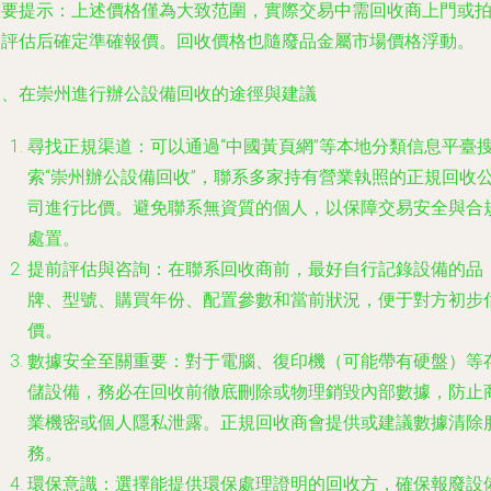
重要提示
：上述價格僅為大致范圍，實際交易中需回收商上門或
照評估后確定準確報價。回收價格也隨廢品金屬市場價格浮動。
三、在崇州進行辦公設備回收的途徑與建議
尋找正規渠道
：可以通過“中國黃頁網”等本地分類信息平臺
索“崇州辦公設備回收”，聯系多家持有營業執照的正規回收
司進行比價。避免聯系無資質的個人，以保障交易安全與合
處置。
提前評估與咨詢
：在聯系回收商前，最好自行記錄設備的品
牌、型號、購買年份、配置參數和當前狀況，便于對方初步
價。
數據安全至關重要
：對于電腦、復印機（可能帶有硬盤）等
儲設備，務必在回收前徹底刪除或物理銷毀內部數據，防止
業機密或個人隱私泄露。正規回收商會提供或建議數據清除
務。
環保意識
：選擇能提供環保處理證明的回收方，確保報廢設