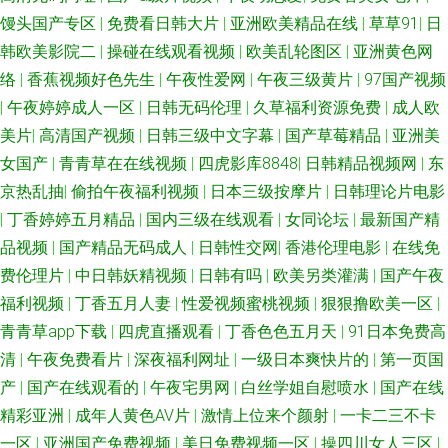
馒头国产专区
|
免费看日韩大片
|
亚洲欧美精品在线
|
草草91
|
日
韩欧美影院二
|
操碰在线观看视频
|
欧美乱轮图区
|
亚洲黄色网
络
|
香蕉视频好色先生
|
午夜性爱网
|
午夜三级黄片
|
97国产视频
|
午夜婷婷成人一区
|
日韩无码伦理
|
久草福利资源免费
|
成人欧
美片
|
高清国产视频
|
日韩三级中文字幕
|
国产草莓精品
|
亚洲美
女国产
|
青青草在在线视频
|
四虎影库8848
|
日韩精品视频网
|
东
京热乱抽
|
偷拍午夜福利视频
|
日本三级按摩片
|
日韩理论片电影
|
丁香婷婷五月精品
|
国内三级在线观看
|
女同论坛
|
最新国产精
品视频
|
国产精品无码成人
|
日韩性交网
|
香港伦理电影
|
在线免
费伦理片
|
中日韩妖精视频
|
日韩有吗
|
欧美另类灌满
|
国产午夜
福利视频
|
丁香五月人妻
|
性爱视频蜜桃视频
|
狠狠撸欧美一区
|
青青草app下载
|
四虎直播观看
|
丁香色色五月天
|
91日本免费高
清
|
午夜免费看片
|
深夜福利网址
|
一级日本爽快片的
|
第一页国
产
|
国产在线观看的
|
午夜宅男网
|
白丝学姐自慰喷水
|
国产在线
精彩亚洲
|
成年人黄色AV片
|
激情上位来个颜射
|
一卡二三不卡
一区
|
亚洲国产免费视频
|
美日免费视频一区
|
操四川女人三区
|