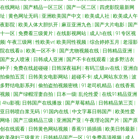
在线网站
|
国产精品一区三区
|
国产一区二区
|
四虎影院最新网
址
|
黄色网址无码
|
亚洲欧美国产中文
|
欧美成人社
|
欧美成人午
夜影院
|
欧美人体大胆扒开
|
麻豆亚洲九色
|
国产大片电影
|
国产
十一区
|
免费看三级黄片
|
在线影视网站
|
成人h在线
|
91专区视
频
|
午夜三级网
|
性欧美vr
|
欧美同性视频
|
综合婷婷五月
|
老湿影
院在线看a
|
欧美一区不卡
|
国产尤物视频在线
|
日韩精品亚洲
|
国产女人喷液
|
日韩成人亚洲
|
国产不卡在线观看
|
波多野洁衣
种子
|
免费在线超碰碰
|
日韩深夜福利
|
有码三级av在线
|
亚洲自
拍偷拍五页
|
日韩美女电影网站
|
超碰不卡
|
成人网站东京热
|
波
多野结电影系列
|
偷拍盗拍视频密桃
|
91老司机精品
|
在线香蕉
视频
|
国产绿帽淫妻自拍
|
日本一级
|
乱伦性爱
|
在线91精品亚洲
|
4hu影视
|
日韩国产在线播放
|
国产草莓精品
|
日韩精品第三页
|
亚日韩喷白浆无码
|
91国内在线
|
中文字幕日韩国产
|
欧美性爱
网络
|
国产三级精品三级
|
亚洲国产亚
|
午夜理论国产片
|
国产原
创在线观看
|
日韩黄色网站视频
|
香蕉91插插插
|
欧美日韩最新
|
欧美孕妇三级黄片
|
日韩精品国产一区
|
91免费高清视频
|
成人