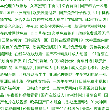
本伦理在线播放
|
久草蜜臀
|
丁香5月综合首页
|
国产精品一区电
九九一网站 女优天堂在线 久久午夜无码码 日本啪啪视频 91大神网站 久草社
影
|
国产亚洲自拍
|
欧美激情乱妇
|
国产免费种子视频
|
91手机视
频在线
|
综合久草
|
超碰在线成人视屏
|
在线蜜乳
|
日韩电影a级
|
区在线 久草美女视频 日韩毛片网 天天日b夜夜爽 日韩毛片网站 日本成人A片
欧美色色综合
|
午夜ab
|
欧美性爱网第一页
|
草逼操得潮喷视频
|
在线黄网站免费
|
青青草在xq
|
久草免費福利
|
超碰免费观看无码
网址 www91白丝 www91蘑菇 福利A片 欧美有码一区二区 激情欧美偷拍网
|
三级av黄片
|
日韩高清一区
|
日韩在线观看网
|
91大神黑丝内射
91试香蕉视频 欧美AⅤ综合观看 无码高清h网站 久久色窝窝 91豆花成人片 日
|
黄色91免费下载
|
欧美高潮影院
|
91毛片免费观看
|
黄色美女视
频网址
|
在线AV在线观看
|
国产不卡电影
|
成人动漫a
|
91香蕉在
本淫乱人妻 国产色片影音先锋 午夜色被窝 日韩精品欧美乱 美女红杏网站 黄
线
|
香蕉夜夜操
|
免费污网址
|
午夜福利爱爱
|
香蕉日逼
|
欧美日
韩影院
|
国产精品乱
|
国产成人毛片视频
|
成人免费毛卡片
|
激激
色视频日皮软件 超碰男人 亚洲91网站 91国标精品 99桃色色首页 日韩肏逼
激综合网
|
91视频刺激牛牛
|
亚洲伦理网站
|
午夜福利电影手机
|
亚洲日韩电影
|
孕妇熟女精品
|
一级午夜福利
|
日韩免费小视频
|
片网站 wwwav在 AV在线资源站 天天操成人一区 韩国激情视频网站 亚洲最
国产福利片一
|
日韩综合欧美
|
三级性爱网站
|
亚洲视频日韩精
品
|
午夜福利视频看看
|
国产在线成人
|
av福利社
|
激情合网
|
国
大天堂观看 欧美欧美欧美欧美 www99热 AV韩日 老司机黄色A片 成人av老司
产色片在线视频
|
欧美国产日本综合
|
成人涩涩网站
|
91大神网
|
机 91白丝在线观看 东方成人AV无码 伊人婷婷大香蕉 无码爆乳久久 超碰97
91网视频网
|
伦理按摩精油5
|
国产99在线播放
|
天美午夜电影网