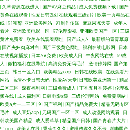
|
久草资源在线进入
|
国产AV麻豆精品
|
成人免费视频下载
|
国产
黄色在线观看
|
性爱日韩2区
|
在线观看三级a片
|
欧美一页精品在
线
|
91密臀
|
亚洲欧美网站
|
91制作传媒
|
麻豆果冻天美
|
成年人
看片
|
亚洲欧美电影一区
|
97伦理影视
|
亚洲欧美国产一区
|
三级
黄片免费看
|
欧美在线观看网址
|
国产成人A
|
最新版的青青草原
|
国产夫妇肉麻对白
|
国产三级黄色网址
|
福利在线电影网
|
日本
在线视频播放
|
日本A∨免费
|
欧美成人日
|
午夜网站在线
|
69成
人
|
微拍福利在线导航
|
高清免费无码毛片
|
激情婷婷网
|
国产第
三页
|
韩日一区入口
|
欧美精品xxxx
|
日韩在线欧美
|
在线观看污
网站
|
高清不卡日韩无码
|
性爱AV天堂
|
日韩欧美亚洲第一
|
精品
二区三区
|
深夜福利网
|
三级免费成人
|
丁香五月香婷婷
|
伦理视
频在线
|
成人福利区
|
日韩电影a级
|
三级伦理网站
|
免费黄网站
|
欧美a片一二三区
|
91国产福利
|
国产精品免费大
|
精品无码专区
毛片
|
成人豆奶app
|
无码国产一区二区
|
成人动漫网站观看
|
日
韩欧美国产精品
|
成人爱草草
|
精品国产日韩
|
国产青春片大片
|
91com
|
欧美人在线
|
香蕉久久久
|
蜜桃传媒久久不卡
|
啪啪国产