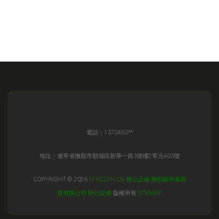
電話：1370463**
地址：遼寧省撫順市順城區新華一路3號樓2單元403號
COPYRIGHT © 2026
M.N222N.CN
辦公設備
撫順銀邦泰商
貿有限公司
辦公設備
版權所有
SITEMAP