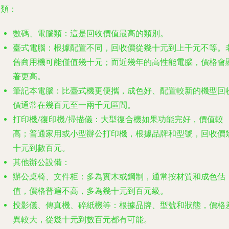
品類：
數碼、電腦類
：這是回收價值最高的類別。
臺式電腦：根據配置不同，回收價從幾十元到上千元不等。
舊商用機可能僅值幾十元；而近幾年的高性能電腦，價格會
著更高。
筆記本電腦：比臺式機更便攜，成色好、配置較新的機型回
價通常在幾百元至一兩千元區間。
打印機/復印機/掃描儀：大型復合機如果功能完好，價值較
高；普通家用或小型辦公打印機，根據品牌和型號，回收價
十元到數百元。
其他辦公設備
：
辦公桌椅、文件柜：多為實木或鋼制，通常按材質和成色估
值，價格普遍不高，多為幾十元到百元級。
投影儀、傳真機、碎紙機等：根據品牌、型號和狀態，價格
異較大，從幾十元到數百元都有可能。