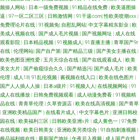
频操人网站
|
日本一级免费视频
|
91精品在线免费
|
欧美逼图操
逼
|
97一区二区三区
|
日韩激情网
|
91干逼com
|
性欧美喷潮xxx
|
免费理论片在线
|
91视频免
|
自慰乱网站
|
中文字幕精东影业
|
欧
美成人视频在线
|
国产成人毛片视频
|
国产视频网址
|
成人在线
观看影院
|
日本精品视频
|
91视频成人
|
91直播主播
|
青草国产9r
在线
|
伦理网站
|
国产自产第
|
国产精品三级
|
国产美女主播在线
|
欧美色图亚洲性爱
|
五月天综合在线
|
国产在线观看成人
|
欧美
美女大片
|
国产偷窥综合久久
|
国产精选污
|
国产成人毛片
|
欧美
伦理
|
成人18
|
91乱伦视频
|
酱视频在线入口
|
欧美在线色图片
|
国产人人插人人操
|
日本a级片
|
91视频人人
|
在线视频网站
|
91
成人在线播放
|
日韩免费视频观看
|
成人动漫免费看
|
91视频精
品在线
|
青青草伦理
|
久草资源店
|
欧美在线高清视频
|
国产青草
|
亚洲欧美精品国产
|
在线看片成人
|
中文字幕色片
|
亚洲日韩校
园在线
|
欧美福利三区
|
日韩欧美亚洲v片
|
成人黄色一
|
97免费
在线视频
|
欧美日韩美女
|
亚洲欧美另类综合
|
91自拍刺激视频
|
极品福利姬在线
|
最新国产地址
|
午夜后入视频
|
成人国产在线