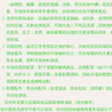
（如聯想、戴爾、惠普的電腦，佳能、理光的復印機）因其
量、市場保有量和零件通用性，回收價往往高于雜牌產品。
使用年限與成色
：設備的新舊程度是關鍵。成色新、使用時
短的設備，其剩余價值高，可能作為二手商品流通，回收價
也更高。反之，老舊、破損嚴重的設備則主要按廢品回收，
值較低。
功能狀態
：能否正常使用是定價的核心。功能完好的設備回
價值最高；有輕微故障但可維修的次之；完全報廢的則主要
算其金屬、塑料等原材料價值。
市場供需與配置
：對于電腦等數碼產品，具體配置（如CPU
號、內存大小、硬盤容量）直接影響價格。回收市場的整體
需關系也會造成價格波動。
附屬配件
：齊全的配件（如電源線、原始包裝、說明書）能
升回收價值。
二、崇州常見辦公設備回收品類與價格淺析（僅供參考）
通過中國黃頁網等平臺可以發現，崇州的回收服務商通常涵蓋以