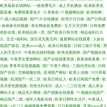
欧美最新在线网站
|
一级免费毛片
|
成人手机播放
|
欧美欧美色
图直播
|
免费观看黄色片
|
久草黄色
|
91视频网站操
|
欧洲色网
|
91成人精品视频
|
国产h片在线播放
|
轮理片日日操
|
国产日韩成
|
操操操无码视频
|
美女网战色免费的
|
五月天淫淫网
|
日韩免费
电影在线
|
欧美精品第一页
|
国产欧美日韩另类
|
精品福利久久
久
|
足交+福利站
|
国豆花无夜无码
|
羞羞网站在线观看
|
人妖在
线国产探花
|
亚洲www成人
|
欧美日韩最新
|
日韩三级片导航
|
男
人的天堂A片
|
午夜探花福利视频
|
欧美色图婷婷
|
国产视频在线
视频
|
午夜男女爱做网站
|
国产在线观看资源
|
夜夜操夜夜撸
|
91
日妣
|
青青草在线视频频
|
国厂午夜91网址
|
三级伦理在线
|
日韩
国产自拍
|
尤物视频在线
|
亚洲国产网站
|
欧美人动物
|
污污草莓
视频
|
高清国产一区二区
|
欧美日韩后入
|
欧美日韩国产免费
|
欧
美另类色图视频
|
另类无码专区
|
成人一二三区亚洲
|
成人美女
网站大全
|
精品毛片网络
|
国产精厕在线观看
|
91视频在线国产
|
精品国产二线
|
成年人电影在线
|
欧美日韩性生活片
|
午夜成人
剧场
|
a片123
|
操碰视频免费观看
|
日日射狠狠撸
|
亚洲www成人