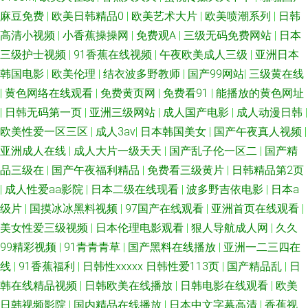
麻豆免费
|
欧美日韩精品0
|
欧美艺术大片
|
欧美喷潮系列
|
日韩
高清小视频
|
小香蕉操操网
|
免费观A
|
三级无码免费网站
|
日本
三级护士视频
|
91香蕉在线视频
|
午夜欧美成人三级
|
亚洲日本
韩国电影
|
欧美伦理
|
结衣波多野教师
|
国产99网站
|
三级黄在线
|
黄色网络在线观看
|
免费黄页网
|
免费看91
|
能播放的黄色网址
|
日韩无码第一页
|
亚洲三级网站
|
成人国产电影
|
成人动漫日韩
|
欧美性爱一区三区
|
成人3av
|
日本韩国美女
|
国产午夜真人视频
|
亚洲成人在线
|
成人大片一级天天
|
国产乱子伦一区二
|
国产精
品三级在
|
国产午夜福利精品
|
免费看三级黄片
|
日韩精品第2页
|
成人性爱aa影院
|
日本二级在线现看
|
波多野吉依电影
|
日本a
级片
|
国摸冰冰黑料视频
|
97国产在线观看
|
亚洲首页在线观看
|
美女性爱三级视频
|
日本伦理电影观看
|
狠人导航成人网
|
久久
99精彩视频
|
91青青青草
|
国产黑料在线播放
|
亚洲一二三四在
线
|
91香蕉福利
|
日韩性xxxxx 日韩性爱113页
|
国产精品乱
|
日
韩在线精品视频
|
日韩欧美在线播放
|
日韩电影在线观看
|
欧美
日韩视频影院
|
国内精品在线播放
|
日本中文字幕高清
|
香蕉视