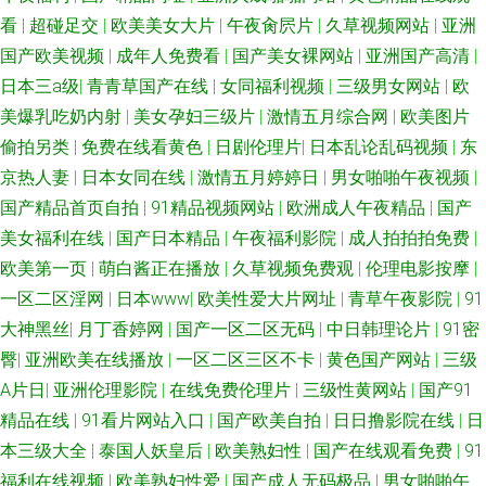
看
|
超碰足交
|
欧美美女大片
|
午夜肏屄片
|
久草视频网站
|
亚洲
太AV老太AV 九一传媒mv 国产日逼网 91熟女中文字幕 伊人狠狠极品综合 狠
国产欧美视频
|
成年人免费看
|
国产美女裸网站
|
亚洲国产高清
|
日本三a级
|
青青草国产在线
|
女同福利视频
|
三级男女网站
|
欧
狠淫xx 综合另类精品av 亚洲三级国产 91青青草 91新片 人人操操人人爽爽
美爆乳吃奶内射
|
美女孕妇三级片
|
激情五月综合网
|
欧美图片
欧美国际黄色 97婷婷成人 亚洲操片免费看 传媒视频在线入口 日韩电影网 九
偷拍另类
|
免费在线看黄色
|
日剧伦理片
|
日本乱论乱码视频
|
东
京热人妻
|
日本女同在线
|
激情五月婷婷日
|
男女啪啪午夜视频
|
九豆花社区 久久福利社 91性生活短片 香蕉肏屄网 1024国产 精品久热 亚洲
国产精品首页自拍
|
91精品视频网站
|
欧洲成人午夜精品
|
国产
美女福利在线
|
国产日本精品
|
午夜福利影院
|
成人拍拍拍免费
|
青青操原 日本无码五区 亚洲九九 日本二三区不卡 大香蕉精品A片 91黑丝高
欧美第一页
|
萌白酱正在播放
|
久草视频免费观
|
伦理电影按摩
|
一区二区淫网
|
日本www
|
欧美性爱大片网址
|
青草午夜影院
|
91
跟骚 69AV影院 中文字幕三级伦理 91TV网页 青娱乐AV网站 激情色色AV网 av
大神黑丝
|
月丁香婷网
|
国产一区二区无码
|
中日韩理论片
|
91密
臀
|
亚洲欧美在线播放
|
一区二区三区不卡
|
黄色国产网站
|
三级
天堂强奸 99这里 日韩精品大片 白丝后入 亚洲色五月婷婷 久久精品视频32
A片日
|
亚洲伦理影院
|
在线免费伦理片
|
三级性黄网站
|
国产91
第一福利视频导航 香蕉爱视频 操人妻影院 美女被草软件 国产不卡一区 人妻
精品在线
|
91看片网站入口
|
国产欧美自拍
|
日日撸影院在线
|
日
本三级大全
|
泰国人妖皇后
|
欧美熟妇性
|
国产在线观看免费
|
91
人操 91宅男网 久久伊人艹 五月狼人AV 91免费公开视频 殴美性生话 亚洲黄
福利在线视频
|
欧美熟妇性爱
|
国产成人无码极品
|
男女啪啪午