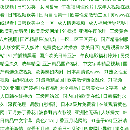
夜视频
|
日韩另类!
|
女同番号
|
午夜福利理伦片
|
成年人视频在线
页网址大全 欧美欧美 wwwav1泰国 avtt一牛网 午夜福利尤物 在线不卡久热
看
|
日韩视频欧美
|
国内自拍第一
|
欧美性爱激动二区
|
黄www在
线观看
|
日韩欧美中文一区
|
成人情趣视频
|
成人福利污导航秘
|
涩 成人色影WWWW 亚州三级片 www日本 蜜桃社私拍 国产青青草精品 成人
欧美熟女另类
|
欧美爱爱网址
|
91操操
|
亚洲午夜伦理
|
三级黄色
电彯三级 91破解网官网 成人午夜A片 女人的天堂AV AA欧美性爱 在线超碰色
A片视频
|
国产精品果冻传媒
|
一区二区三区开心
|
国产精品制服
|
人妖女同三人妖片
|
免费黄色a片播放
|
欧美日区
|
免费观看hs网
片 黄色三极带 影音先锋色网 超碰人人摸人人干 91地址入口网页 国产浮力麻
站
|
91插插插黑逼
|
国产欧美日韩亚洲
|
午夜电影福利婷婷
|
另类
精品久久
|
成年精品
|
亚洲精品国产福利
|
中文字幕精品视频
|
国
豆影院 韩国AV在线青青 91熟女视频 福利导航91 日韩午夜伦 久久国产三级
产精选免费视频
|
欧美熟妇内射
|
日本高清色www
|
91熟女性爱
视频
|
福利在线5
|
91最新精品国
|
欧美激情熟女乱伦
|
91视频
久久 欧美日www 男人天堂去干网 操碰公开视频 91视频综合 91拍拍 91工厂
720
|
亚洲国产婷婷
|
午夜福利大全精品
|
日韩美女中文字幕
|
成
人日韩在线播放
|
三级网站20
|
国内自拍欧美在线
|
日韩福利永
在线看a的网站 AV三级片网站 无码夜夜 深夜福利网站 在线AⅤ 超碰97人人调
久
|
深夜伦理
|
调教自慰福利
|
日本a级片免费看
|
在线观看黄色
教 香蕉自拍网 日本熟妇网站大全 大香蕉网啪啪网 九一看片不用下载 亚州三
网
|
五月婷丁香花
|
波多野吉衣影视
|
亚洲性无码
|
人妖操女
|
韩
日精品中文字幕
|
黄色aaa
|
丁香五月花网站
|
91茄子ios
|
亚洲清
级视频 日韩A级免费 精品日韩不卡 欧美色AB 丁香av第一页 97精频 日韩男
纯唯美激情
|
深爱五月婷
|
欧美日韩乱论
|
四虎网址导航
|
操久婷