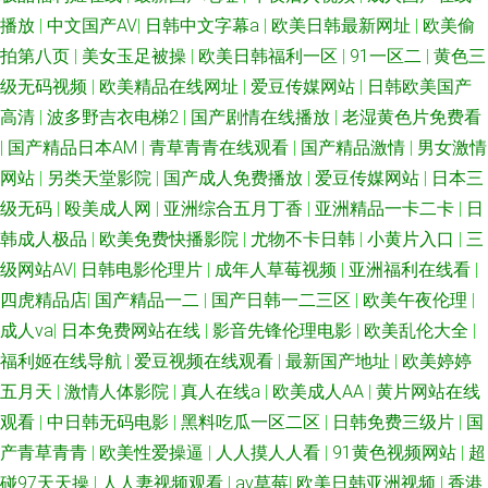
播放
|
中文国产AV
|
日韩中文字幕a
|
欧美日韩最新网址
|
欧美偷
拍第八页
|
美女玉足被操
|
欧美日韩福利一区
|
91一区二
|
黄色三
级无码视频
|
欧美精品在线网址
|
爱豆传媒网站
|
日韩欧美国产
高清
|
波多野吉衣电梯2
|
国产剧情在线播放
|
老湿黄色片免费看
|
国产精品日本AM
|
青草青青在线观看
|
国产精品激情
|
男女激情
网站
|
另类天堂影院
|
国产成人免费播放
|
爱豆传媒网站
|
日本三
级无码
|
殴美成人网
|
亚洲综合五月丁香
|
亚洲精品一卡二卡
|
日
韩成人极品
|
欧美免费快播影院
|
尤物不卡日韩
|
小黄片入口
|
三
级网站AV
|
日韩电影伦理片
|
成年人草莓视频
|
亚洲福利在线看
|
四虎精品店
|
国产精品一二
|
国产日韩一二三区
|
欧美午夜伦理
|
成人va
|
日本免费网站在线
|
影音先锋伦理电影
|
欧美乱伦大全
|
福利姬在线导航
|
爱豆视频在线观看
|
最新国产地址
|
欧美婷婷
五月天
|
激情人体影院
|
真人在线a
|
欧美成人AA
|
黄片网站在线
观看
|
中日韩无码电影
|
黑料吃瓜一区二区
|
日韩免费三级片
|
国
产青草青青
|
欧美性爱操逼
|
人人摸人人看
|
91黄色视频网站
|
超
碰97天天操
|
人人妻视频观看
|
av草莓
|
欧美日韩亚洲视频
|
香港