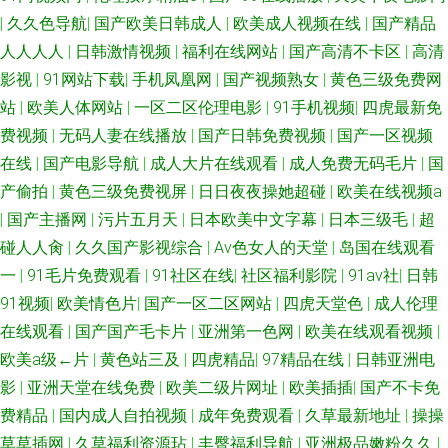
|
久久色导航
|
国产欧美日韩成人
|
欧美成人视频在线
|
国产精品
色色 草草婷婷香蕉 99热超碰免费 成人午夜福利影院 伊人久久青青草网 日韩
人人人人
|
日韩激情视频
|
福利在线网站
|
国产高清不卡区
|
高清
影视
|
91网站下载
|
手机凤凰网
|
国产视频熟女
|
黄色三级免费网
精品乱 91熟女丝袜福利 人妖成人网 福利社八区九区 五月天综合网 亚洲限制
站
|
欧美人体网站
|
一区二区伦理电影
|
91手机视频
|
四虎最新免
费视频
|
无码人妻在线播放
|
国产日韩免费视频
|
国产一区视频
级AV 91夫妻网 亚洲天堂免费视频 人妻三级片av 日本免费A∨ 伊人91社 美女
在线
|
国产电影导航
|
成人大片在线观看
|
成人免费无码毛片
|
国
黄com 尤物午夜福利在线 超碰免费在线播放 九九热这里只有精 成人免费观
产偷拍
|
黄色三级免费视屏
|
日日夜夜操她超碰
|
欧美在线视频a
|
国产主播网
|
污片五月天
|
日本欧美中文字幕
|
日本三级毛
|
超
看大全 www抠逼 欧日美视频在 超碰97精品在线 91黑丝精品美女 97青娱乐
碰人人肏
|
久久国产影视综合
|
Av色女人的天堂
|
岛国在线观看
一
|
91毛片免费观看
|
91社区在线
|
社区福利影院
|
91av社
|
日韩
97婷婷五月天 狠狠撸天天艹 久草资源视频 亚洲乱轮小说网站 久久婷婷视频
91视频
|
欧美情色片
|
国产一区二区网站
|
四虎天堂色
|
成人伦理
在线观看
|
国产国产毛卡片
|
亚洲第一色网
|
欧美在线观看视频
|
小说 97青青草超碰 影音先锋白嫩丰腴 91色色网址 超碰在线人人看 亚洲成人
欧美a级←片
|
黄色站三及
|
四虎精品
|
97精品在线
|
日韩亚洲电
影
|
亚洲天堂在线免费
|
欧美二级片网址
|
欧美插插
|
国产不卡免
淫网站 91午夜色色 成人午夜福利av wwwwww欧美 超碰92探花 午夜天堂精
费精品
|
国内成人自拍视频
|
成年免费观看
|
久草最新地址
|
操操
品区 国产精品九九 三级片网av 九一福利社 免费观看黄色电影 人妻91 人妻
草草插网
|
久草福利资源玷
|
丰臀福利导航
|
亚洲极品嫩粉久久
|