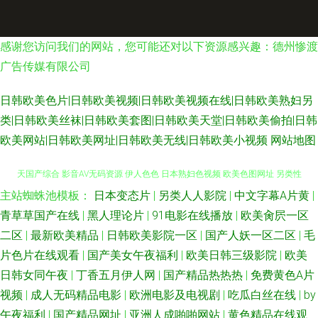
感谢您访问我们的网站，您可能还对以下资源感兴趣：德州惨渡
广告传媒有限公司
日韩欧美色片|日韩欧美视频|日韩欧美视频在线|日韩欧美熟妇另
类|日韩欧美丝袜|日韩欧美套图|日韩欧美天堂|日韩欧美偷拍|日韩
欧美网站|日韩欧美网址|日韩欧美无线|日韩欧美小视频
网站地图
主站蜘蛛池模板：
日本变态片
|
另类人人影院
|
中文字幕A片黄
|
成人浮力影院 久久精品在线 韩国级AV免费看 午夜成人色网 福利电影导航 天
青草草国产在线
|
黑人理论片
|
91电影在线播放
|
欧美肏屄一区
天国产综合 影音AV无码资源 伊人色色 日本熟妇色视频 欧美色图网址 另类性
二区
|
最新欧美精品
|
日韩欧美影院一区
|
国产人妖一区二区
|
毛
片色片在线观看
|
国产美女午夜福利
|
欧美日韩三级影院
|
欧美
爱综合 黄色电影视频网 91私密 黄色视屏观看一区 国产精品扒开 欧美老司机
日韩女同午夜
|
丁香五月伊人网
|
国产精品热热热
|
免费黄色A片
视频
|
成人无码精品电影
|
欧洲电影及电视剧
|
吃瓜白丝在线
|
by
啪啪 抖阴免费版撸啊撸 91熟妇视频在线 久热在线精品 久久肏狠狠肏视频 老
午夜福利
|
国产精品网址
|
亚洲人成啪啪网站
|
黄色精品在线观