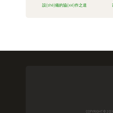
設(shè)備的協(xié)作之道
COPYRIGHT © 202