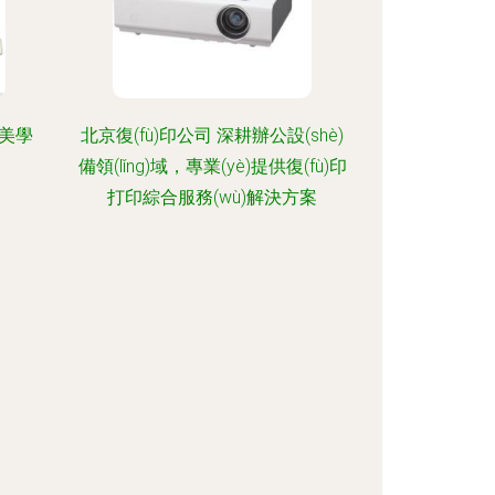
與美學
北京復(fù)印公司 深耕辦公設(shè)
備領(lǐng)域，專業(yè)提供復(fù)印
打印綜合服務(wù)解決方案