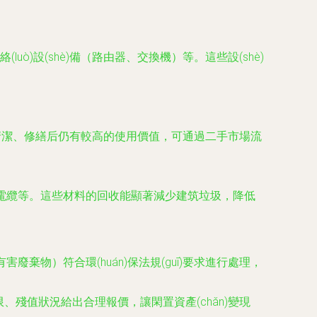
luò)設(shè)備（路由器、交換機）等。這些設(shè)
g)過清潔、修繕后仍有較高的使用價值，可通過二手市場流
電線電纜等。這些材料的回收能顯著減少建筑垃圾，降低
有害廢棄物）符合環(huán)保法規(guī)要求進行處理，
年限、殘值狀況給出合理報價，讓閑置資產(chǎn)變現