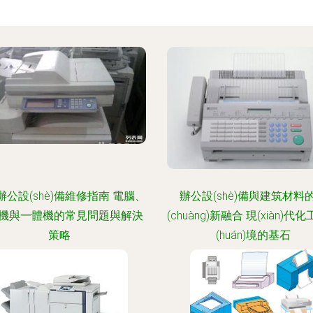
辦公設(shè)備維修指南 電腦、
辦公設(shè)備與建筑材料
機與一體機的常見問題與解決
(chuàng)新融合 現(xiàn)代
策略
(huán)境的基石