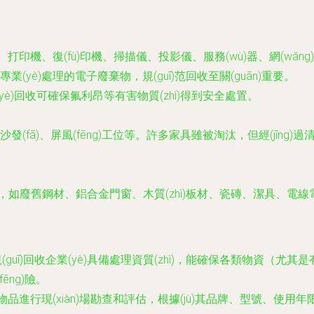
機、復(fù)印機、掃描儀、投影儀、服務(wù)器、網(wǎng)絡(
yè)處理的電子廢棄物，規(guī)范回收至關(guān)重要。
(yè)回收可確保氟利昂等有害物質(zhì)得到安全處置。
(fā)、屏風(fēng)工位等。許多家具雖被淘汰，但經(jīn
材料，如廢舊鋼材、鋁合金門窗、木質(zhì)板材、瓷磚、潔具、
(guī)回收企業(yè)具備處理資質(zhì)，能確保各類物資（尤其是
fēng)險。
物品進行現(xiàn)場勘查和評估，根據(jù)其品牌、型號、使用