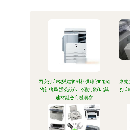
西安打印機與建筑材料供應(yīng)鏈
東莞
的新格局 辦公設(shè)備批發(fā)與
打印
建材融合商機洞察