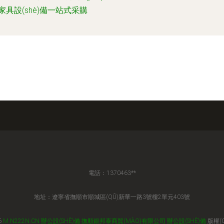
家具設(shè)備一站式采購
電話：1370463**
地址：遼寧省撫順市順城區(QŪ)新華一路3號樓2單元403號
6
M.N222N.CN
辦公設(SHÈ)備
撫順銀邦泰商貿(MÀO)有限公司
辦公設(SHÈ)備
版權(