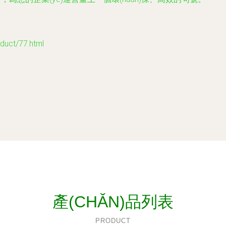
ct/77.html
產(CHǍN)品列表
PRODUCT